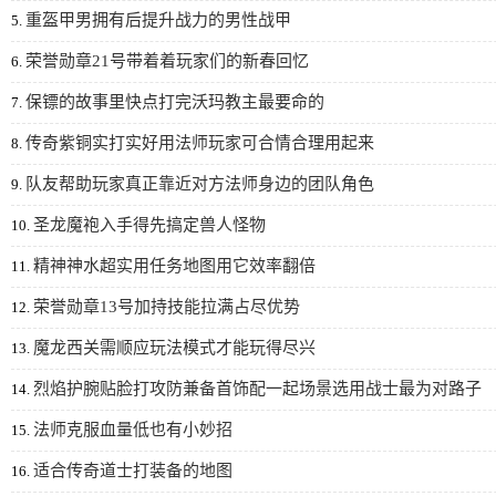
重盔甲男拥有后提升战力的男性战甲
5.
荣誉勋章21号带着着玩家们的新春回忆
6.
保镖的故事里快点打完沃玛教主最要命的
7.
传奇紫铜实打实好用法师玩家可合情合理用起来
8.
队友帮助玩家真正靠近对方法师身边的团队角色
9.
圣龙魔袍入手得先搞定兽人怪物
10.
精神神水超实用任务地图用它效率翻倍
11.
荣誉勋章13号加持技能拉满占尽优势
12.
魔龙西关需顺应玩法模式才能玩得尽兴
13.
烈焰护腕贴脸打攻防兼备首饰配一起场景选用战士最为对路子
14.
法师克服血量低也有小妙招
15.
适合传奇道士打装备的地图
16.