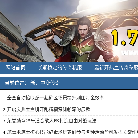
网站首页
长期稳定的传奇私服
最新开热血传奇私
新开中变传奇
刚开一秒私服
传奇发布网
当前位置：
新开中变传奇
全全自动拾取配一起矿区场景提升刷图打金效率
1.
开启庆典宝盒解开乱糟糟深渊新添的层数
2.
荣誉勋章25号适合散人PK打造自由对战玩法
3.
施毒术道士核心技能施毒术玩家们参与各种活动皆可发挥关键作
4.