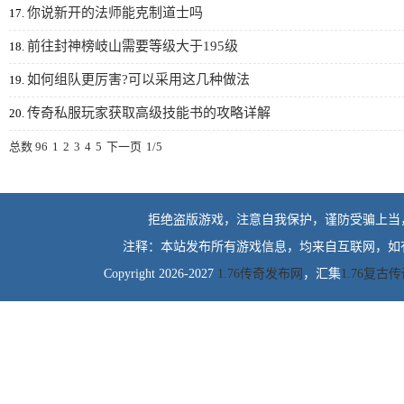
你说新开的法师能克制道士吗
17.
前往封神榜岐山需要等级大于195级
18.
如何组队更厉害?可以采用这几种做法
19.
传奇私服玩家获取高级技能书的攻略详解
20.
总数 96
1
2
3
4
5
下一页
1/5
拒绝盗版游戏，注意自我保护，谨防受骗上当
注释：本站发布所有游戏信息，均来自互联网，如
Copyright 2026-2027
1.76传奇发布网
，汇集
1.76复古