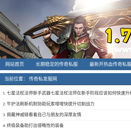
网站首页
长期稳定的传奇私服
最新开热血传奇私
新开中变传奇
刚开一秒私服
传奇发布网
当前位置：
传奇私发服网
七星法杖法师新手武器七星法杖法师在新手阶段应该如何快速升
1.
牛护法刷新机制协助玩家嗖嗖快提升切割战力
2.
佩戴神威链看着自己与朋友的深厚友情
3.
终极装备助打出侵略性的装备
4.