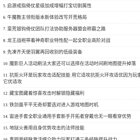
启源戒指倚仗星级加成增幅打宝切割属性
5.
牛魔教主领衔版本新体验改写开荒格局
6.
蛮荒银钩倚仗团队打法协助服务器盟会称霸之路
7.
龙王战袍带着神奇职业特性配一起全职业高阶对战
8.
先凑齐天使羽翼再回收别的低级装备
9.
魔影巨人活动刷法大家还可以选择在活动时间刷地图提升掉落
10.
抗拒火环是玩家攻击适配技能 用它适攻抗拒火环攻适优因为玩
11.
它优适攻
藏宝图藏着惊喜攻击时解锁隐藏福利
12.
铁剑虽平平无奇却要选对进入游戏地图时机
13.
宙迪手套全职业通用手套新手开拓者穿戴也无一眼看穿优势
14.
地狱火善用自身优势攻击的法师技能
15.
青铜斧经脉激活媒介助力玩家打通三条经脉提升战力
16.