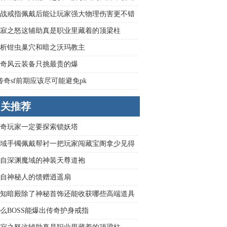
击距离的影响
战戒指佩戴后能让玩家强大物理伤害更不错
寂之怒这辅助真是职业里藏着的顶梁柱
析钳虫巢穴和暗之沃玛教主
奇风云装备只挑最贵的爆
传奇sf前期应该尽可能避免pk
相关推荐
奇玩家一定要探索锁妖塔
域手镯佩戴帮衬一把玩家闯藏宝阁拿少见得
励
自深渊魔域的神装天尊道袍
自神秘人的馈赠逍遥扇
知暗殿除了神秘首饰还能收获哪些高端道具
么BOSS能爆出传奇护身戒指