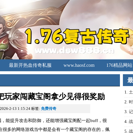
最新开热血传奇私服
www.haosf.com
176精品网站
传奇发布网
1.
土
把玩家闯藏宝阁拿少见得很奖励
很奖
2.
时
26-2-13 1:15:24
标签:
免费传奇
3.
记
能提升攻击和防御，还能‌增强藏宝阁配一起buff，很
取回
4.
战
在很多的网络游戏当中都是会有一个藏宝阁的存在的，佩
到比
5.
战