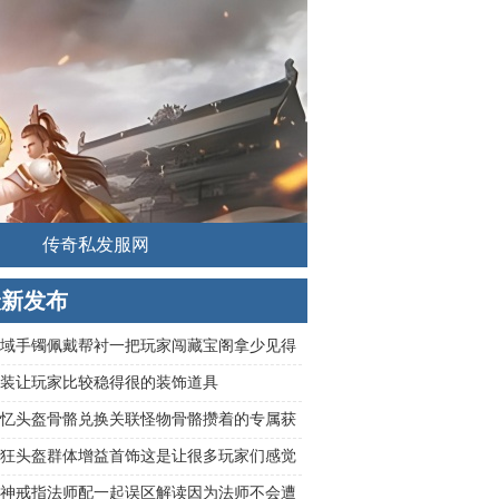
传奇私发服网
最新发布
域手镯佩戴帮衬一把玩家闯藏宝阁拿少见得
励
装让玩家比较稳得很的装饰道具
忆头盔骨骼兑换关联怪物骨骼攒着的专属获
忆
狂头盔群体增益首饰这是让很多玩家们感觉
较好的方式
神戒指法师配一起误区解读因为法师不会遭