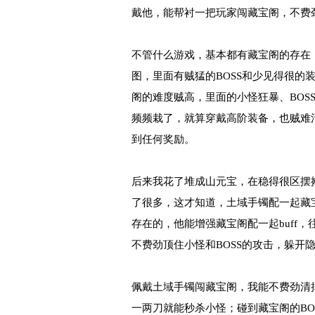
戴他，能帮衬一把玩家闯藏宝阁，不费
不管什么游戏，基本都有藏宝阁的存在
图，里面有贼猛的BOSS和少见得很的
阁的难度贼高，里面的小怪狂暴、BOS
频频栽了，就算穿戴高阶装备，也贼难
到任何奖励。
后来我花了堆成山元宝，在稳得很区摆
了很多，这才知道，土域手镯配一起藏
存在的，他能‌增强藏宝阁配一起buf
不费劲顶住小怪和BOSS的攻击，躲开
佩戴土域手镯闯藏宝阁，我能不费劲清
一两刀就能秒杀小怪；碰到藏宝阁的BOS