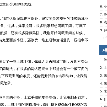
劲拿到少见得很奖励。
到攻
6.
圣
7.
静
，我们这款游戏也不例外，藏宝阁是游戏里的顶级隐藏地
8.
浅
装备、道具，爆率拉满，很多玩家都想闯藏宝阁，可藏宝
9.
神
S贼猛，还有很多隐藏陷阱，我刚开始闯藏宝阁的时候，
10.
清完里面的小怪，还浪费一堆血瓶和复活道具，压根拿不
1.
传
摊买了一副土域手镯，佩戴之后再闯藏宝阁，发现不费劲
2.
土
宝阁玩法，在很多的网络游戏当中都是会有一个藏宝阁的
很奖
3.
来
f，往下压藏宝阁的难度，还能提升我的攻击和防御，让我能
隐藏陷阱。
4.
来
5.
未
掉里面的小怪，土域手镯的攻击‌增强，让我用刺杀剑术，
6.
什
S，土域手镯的防御‌增强，能让我不费劲顶住BOSS的攻