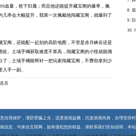
7.
静
SS血量，抢下归属；而且他还能提升藏宝阁的爆率，佩
8.
最
的几率会大幅提升，我第一次佩戴他闯藏宝阁，就爆到了
9.
防
10.
藏宝阁，还能配一起别的高阶地图，不管是赤月峡谷还是
用处。土域手镯获取难度不算高，闯藏宝阁的小怪就能偶
白了，土域手镯能帮衬一把玩家闯藏宝阁，不费劲拿到少
要入手一副。
道具
意自我保护，谨防受骗上当，适度游戏益脑，沉迷游戏伤身，合理安排时
戏信息，均来自互联网，如有侵犯您的权益，请联系我们告知说明，本站