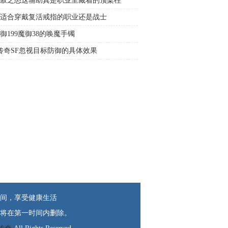
寂之怒这辅助真是职业里藏着的顶梁柱
适合穿戴复活戒指的职业还是战士
御199魔御38的唤魔手镯
传奇SF忽视目标防御的具体效果
间，享受健康生活
将在第一时间内删除。