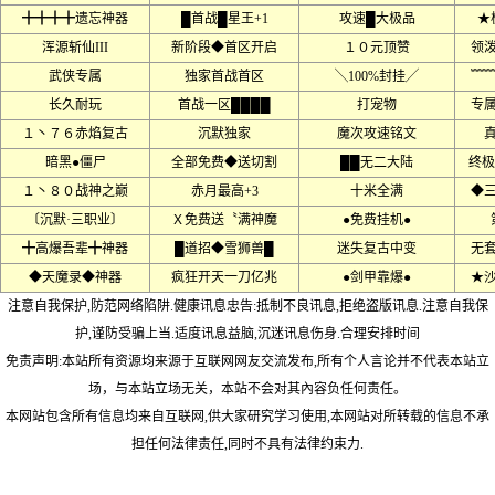
╋╋╋╋遗忘神器
█首战█星王+1
攻速█大极品
★
浑源斩仙III
新阶段◆首区开启
１０元顶赞
领
武侠专属
独家首战首区
╲100%封挂╱
﹌
长久耐玩
首战一区████
打宠物
专
１丶７６赤焰复古
沉默独家
魔次攻速铭文
暗黑●僵尸
全部免费◆送切割
██无二大陆
终极
１丶８０战神之巅
赤月最高+3
十米全满
◆
〔沉默·三职业〕
Ｘ免费送〝满神魔
●免费挂机●
╋高爆吾辈╋神器
█道招◆雪狮兽█
迷失复古中变
无
◆天魔录◆神器
疯狂开天一刀亿兆
●剑甲靠爆●
★
注意自我保护,防范网络陷阱.健康讯息忠告:抵制不良讯息,拒绝盗版讯息.注意自我保
护,谨防受骗上当.适度讯息益脑,沉迷讯息伤身.合理安排时间
免责声明:本站所有资源均来源于互联网网友交流发布,所有个人言论并不代表本站立
场，与本站立场无关，本站不会对其內容负任何责任。
本网站包含所有信息均来自互联网,供大家研究学习使用,本网站对所转载的信息不承
担任何法律责任,同时不具有法律约束力.