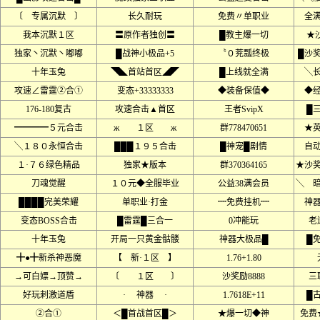
〔 专属沉默 〕
长久耐玩
免费〃单职业
全
我本沉默１区
〓原作者独创〓
█教主爆一切
★沙
独家丶沉默丶嘟嘟
█战神小极品+5
〝０茺瓢终极
█沙
十年玉兔
◥◣首站首区◢◤
█上线就全满
╲
攻速∠雷霆②合①
变态+33333333
◆装备保值◆
◆
176-180复古
攻速合击▲首区
王者SvipX
█
━━━━５元合击
ж １区 ж
群778470651
★
╲１８０永恒合击
███１９５合击
█神宠█剧情
自
１·７６绿色精品
独家★版本
群370364165
★沙
刀魂觉醒
１０元◆全服毕业
公益38满会员
╲ 
████完美荣耀
单职业·打金
┉免费挂机┉
神
变态BOSS合击
█雷霆█三合一
0冲能玩
老
十年玉兔
开局一只黄金骷髅
神器大极品█
█
╋●╋新杀神恶魔
【 新·１区 】
1.76+1.80
→可白嫖→顶赞→
〔 １区 〕
沙奖励8888
三
好玩刺激道盾
· 神器 ·
1.7618E+11
█古
②合①
＜█首战首区█＞
★爆一切◆神
免费