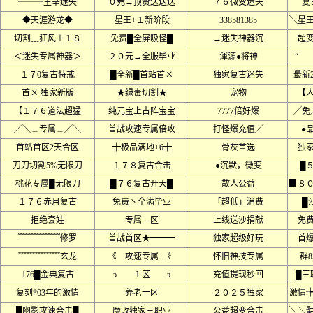
━━━主宰迷失
０茺→顶赞送送送
７６微变迷失
复
◆天涯游龙◆
星王+１新阶段
338581385
╲星
切割﹏狂风＋１８
免费█全屏吸怪█
→迷失神器沉
超
＜迷失专属神器＞
２０元→全服毕业
渾源●将神
“ 
１７0复古特戒
█全新█首站首区
独家复古迷失
最新
首区 独家新版
★绿毒切割★
宠物
【
【１７６道法超猛
纯元宝上古阵宝宝
7777倍好爆
╱免
╱╲﹍专属﹍╱╲
首战攻速专属倍攻
打怪爆充值╱
●
首站首区2天合区
╋极品满地+6╋
骨灰首选
独
刀刀切割5%无限刀
１７８复古合击
●沉默，微变
█
桃花专属█无限刀
█７６复古开天█
散人公益
▊８
１７６赤月复古
免费丶全满毕业
「超低」消费
█
拒绝套娃
专属一区
上线送沙捐献
免
﹌﹌﹌﹌﹌修罗
首战首区★━━━
独家超级好玩
首
﹌﹌﹌﹌﹌玄龙
《 攻速专属 》
怀旧神技专属
群8
176█金典复古
э １区 э
充值提现秒回
█三
复刻*03年的激情
养老一区
２０２５独家
激情
█幽影攻速合击█
魔改独家三职业
公益超变合击
╲╲