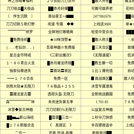
神之领域★福利
２０赞助刀刀货币
█散人养老█
魔龙
刀刀吸血█大极品
██赤月好爆██
可搬可娱养老
花时
〔 伴生沉默 〕
首站星王+4▇▇
2477061676
██
刀刀切割＄新打野
攻速·专属 ◆◆
上线送3000
单★
﹌﹌﹌﹌﹌修罗
全屏地钉嗷嗷爽
轻变中变合击
██
█免费挂机█
★10咪顶赞★
█散人称王█
╲
(﹍﹍老仙剑﹍﹍)
吾辈神器※免费版
█三天合区█
首
复古金币特戒
《三职业魔次》
《无限速度》
低
１丶８０青云火龙
█赤月屠龙终极█
█教主爆一切
免
独家仙尊迷失
〓首站〓首区
１比１爆充值
自
━━１·７６合击
免费一区
▊首战首区▊
散人
剑雨大陆★无限刀
７６极品＋２５５
冰雪专属酒鬼
〓藏龙复古〓
透视头盔-无限刀
全新统战霸服
免
森﹌﹌﹌﹌﹌﹌林
未央迷失第五季
1.761.85
７６
冰雪◆复古神器
刀刀切割5%无限刀
公益复古神器
白
██▅▃新山海经
█雷霆█三合一
１秒⑩刀快感
免
█１７６新版合击
《 真首区 》
╋百嫖首选╋
上线
二合一
武盾·低消·高爆
新版首战██