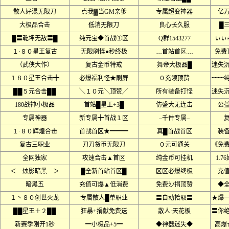
散人好混无限刀
点我▓当GM亲爹
专属超变神器
亿
大极品合击
低消无限刀
良心长久服
█
█〓乾坤无敌〓█
纯元宝◆首战①区
Q群1543277
ぃぃ
１·８０星王复古
无限刷怪●秒终极
﹏首站首区﹏
免费
（武侠大作）
复古金币特戒
舞帝大极品█
迷失
１８０星王合击╋
必爆福利怪★刷屏
０充领顶赞
┉┉
██５元合击██
╲１０元╲顶赞╱
所有装备打怪
迷失
180战神小极品
首站█星王+3█
仿盛大无连击
公
专属神器
新专属╋首战１区
–千件专属–
１·８０辉煌合击
首战首区★━━━
真█首战首区
装
复古三职业
刀刀货币无限刀
０元可通关
《免
全网独家
攻速合击▲首区
纯金币可挂机
1.
＜ 烛影暗黑 ＞
█全新首站首区█
区区必爆终极
充
暗黑五
充值可爆▲低消费
免费沙捐顶赞
◆
１丶８０创世火龙
专属散人█单职业
〓自动拾取〓
★爆
██星王＋２██
狂暴+捐献免费送
散人·天花板
〓你
新赛季刚开1秒
━小极品+5━
◆神器迷失◆
高爆