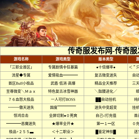
传奇服发布网-传奇服
游戏名称
游戏类型
版本类型
「三职业首区」
专属剧情╋狂暴篇
●十倍爆率●
＜＂只
流星◆专属
爱情吸血━━━━
复古微变迷失
自
首区Buff小极品
武盾·低消·高爆
精品全天推荐
三
至尊微变╲Ｍａｘ
特色复古冰雪神器
╲骷髅进化╱
７６血怒大极品
一人可打BOSS
██自动挂机
纯
┅┅┅傲天迷失
国度﹌﹌﹌﹌﹌
迷失中变超变
挂
惊鸿合击
全屏切割●０茺爽
自己√打充值
首
━━━━恶魔迷失
★爆率全开★
第━１━区
０
极品+２５５▃
＜十二职业＞
█鉴定神技█
送