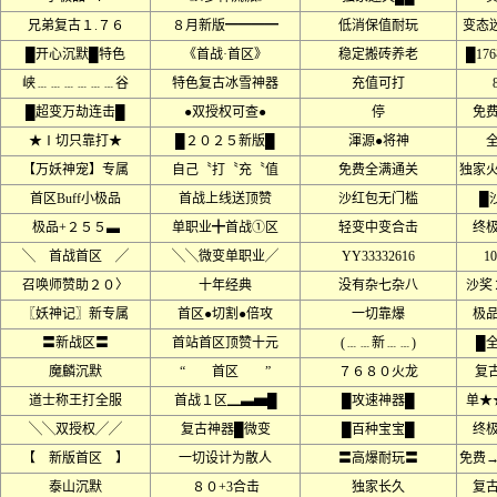
兄弟复古１.７６
８月新版━━━━
低消保值耐玩
变态迷
█开心沉默█特色
《首战·首区》
稳定搬砖养老
█17
峡﹍﹍﹍﹍﹍﹍谷
特色复古冰雪神器
充值可打
█超变万劫连击█
●双授权可查●
停
免
★Ⅰ切只靠打★
█２０２５新版█
渾源●将神
【万妖神宠】专属
自己〝打〝充〝值
免费全满通关
独家
首区Buff小极品
首战上线送顶赞
沙红包无门槛
█
极品+２５５▃
单职业╋首战①区
轻变中变合击
终
╲ 首战首区 ╱
╲╲微变单职业╱
YY33332616
1
召唤师赞助２０〉
十年经典
没有杂七杂八
沙奖
〖妖神记〗新专属
首区●切割●倍攻
一切靠爆
极品
〓新战区〓
首站首区顶赞十元
(﹍﹍新﹍﹍)
█
魔麟沉默
“ 首区 ”
７６８０火龙
复古
道士称王打全服
首战１区▁▃▅█
█攻速神器█
单★
╲╲双授权╱╱
复古神器█微变
█百种宝宝█
终
【 新版首区 】
一切设计为散人
〓高爆耐玩〓
免费
泰山沉默
８０+3合击
独家长久
复