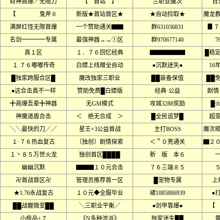
财神高爆／无限刀
【 首站 】
三职业魔次
百
【 鬼斧Ⅱ
新版★首站首区★
★自动捡取★
魔龙
满屏红怪无限首爆
一个赞助通关▇▇
群631036831
▊７
名剑┉┉┉┉专属
最强神器→→①区
群970677140
7
真１区
１．７６回忆经典
▇▇▇▇▇▇
█稳
１.７６嘟嘟传奇
白嫖上线赠全自动
●沉默迷失●
16
█独家跨服合区█
魔改独家三职业
██装备保值
██
●这合击真不一样
赞助免费█白嫖版
经典·公益
剧情
╋高爆吾辈╋神器
无GM模式
攻城3288奖励
█
神魔道盾合击
＜ 绝无合成 ＞
█全民追梦█
超
╲╲最快的刀╱╱
星王+3公益首战
主打BOSS
魔次
１·７６热血复古
〔独创〕剧情探索
＜＂０茺通关
▇２
１丶８５万世火龙
独创首区████
新 版 本６
幽幽沉默
▇▇▇１０元合击
７６三端８５
卍首战首区卍
管理员推荐首一区
█宠物专属
上
★1.76永战复古
１０元◆全服毕业
裙1085886939
●
██战巃微变██
╲三职业平衡╱
●剑甲靠爆●
【
小极品+７
《N多种流派》
独家迷失██