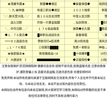
★荡魔专属★
新服◆◆首区
◆装备保值◆
找回
╲ 九·幽神器
攻速三职业◆首区
２０２５独家
新
╲╲新天罡大陆╱╱
真１０元合击顶赞
中变火龙沉默
战士沉默
开局一只黄金骷髅
﹍仙剑奇侠﹍
█砍
╲﹍中华沉默﹍╱
１·７６极品微变
激情◆长久服
█稳
◆１．７６复古◆
█单职业战战合击
装备保值
╲
━━８２逍遥合击
赞助可打●低消费
真20倍充值
清风
→１丶７６首区
三倍属性████
免费〃单职业
神临
★独家版本★
新思路极品+18
█十倍爆率█
沙巴
《 大唐迷失 》
▇▇▇▇▇▇▇▇
◆正版授权◆
上线
注意自我保护,防范网络陷阱.健康讯息忠告:抵制不良讯息,拒绝盗版讯息.注意自我保
护,谨防受骗上当.适度讯息益脑,沉迷讯息伤身.合理安排时间
免责声明:本站所有资源均来源于互联网网友交流发布,所有个人言论并不代表本站立
场，与本站立场无关，本站不会对其內容负任何责任。
本网站包含所有信息均来自互联网,供大家研究学习使用,本网站对所转载的信息不承
担任何法律责任,同时不具有法律约束力.