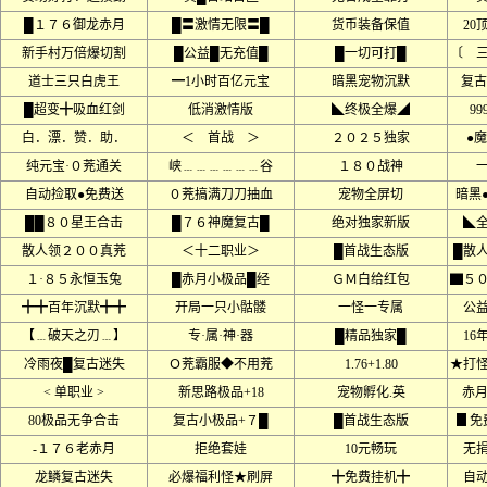
█１７６御龙赤月
█〓激情无限〓█
货币装备保值
20
新手村万倍爆切割
█公益█无充值█
█一切可打█
〔 
道士三只白虎王
━1小时百亿元宝
暗黑宠物沉默
复古
█超变╋吸血红剑
低消激情版
◣终极全爆◢
9
白．漂．赞．助．
＜ 首战 ＞
２０２５独家
●魔
纯元宝·０茺通关
峡﹍﹍﹍﹍﹍﹍谷
１８０战神
自动捡取●免费送
０茺搞满刀刀抽血
宠物全屏切
暗黑
██８０星王合击
█７６神魔复古█
绝对独家新版
◣
散人领２００真茺
＜十二职业＞
█首战生态版
█散
１·８５永恒玉兔
█赤月小极品█经
ＧＭ白给红包
▇５
╋╋百年沉默╋╋
开局一只小骷髅
一怪一专属
公
【﹍破天之刃﹍】
专·属·神·器
█精品独家█
16
冷雨夜█复古迷失
Ｏ茺霸服◆不用茺
1.76+1.80
★打
< 单职业 >
新思路极品+18
宠物孵化.英
赤月
80极品无争合击
复古小极品+７█
█首战生态版
▊免
-１７６老赤月
拒绝套娃
10元畅玩
无
龙鳞复古迷失
必爆福利怪★刷屏
╋免费挂机╋
自