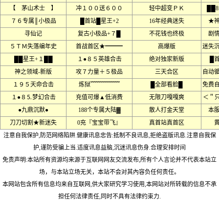
【 茅山术士 】
冲１００送６００
轻中超变ＰＫ
██
７６专属║小极品
█首站█星王+2
16年经典迷失
★
寻仙记
复古小极品+７█
不花钱也终极
剧
５ＴＭ失落编年史
首战首区★━━━
高爆版
迷失
██星王+１██
１●８５英雄合击
绝对独家新版
█
神之领域-新版
攻７力量＋５极品
三天合区
自动
１９５天命合击
炼狱﹌﹌﹌﹌﹌
█全部看脸█
免费
１●８⒌梦幻合击
充值可爆▲低消费
无限刀嘎嘎爽
＜＂只
●九鼎沉默●
188个专属大陆▓
散人打金天堂
本
刀刀切割★新迷失
0充『宝宝带飞』
真首站真首区
注意自我保护,防范网络陷阱.健康讯息忠告:抵制不良讯息,拒绝盗版讯息.注意自我保
护,谨防受骗上当.适度讯息益脑,沉迷讯息伤身.合理安排时间
免责声明:本站所有资源均来源于互联网网友交流发布,所有个人言论并不代表本站立
场，与本站立场无关，本站不会对其內容负任何责任。
本网站包含所有信息均来自互联网,供大家研究学习使用,本网站对所转载的信息不承
担任何法律责任,同时不具有法律约束力.