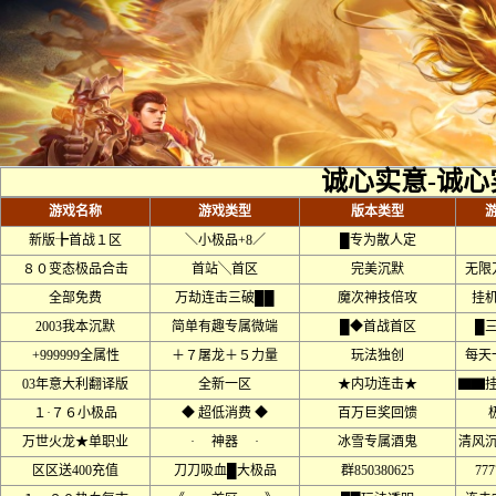
诚心实意-诚心
游戏名称
游戏类型
版本类型
新版╊首战１区
＼小极品+8／
█专为散人定
８０变态极品合击
首站╲首区
完美沉默
无限
全部免费
万劫连击三破██
魔次神技倍攻
挂
2003我本沉默
简单有趣专属微端
█◆首战首区
█
+999999全属性
＋７屠龙＋５力量
玩法独创
每天
03年意大利翻译版
全新一区
★内功连击★
▇▇
１·７６小极品
◆ 超低消费 ◆
百万巨奖回馈
万世火龙★单职业
· 神器 ·
冰雪专属酒鬼
清风
区区送400充值
刀刀吸血█大极品
群850380625
777