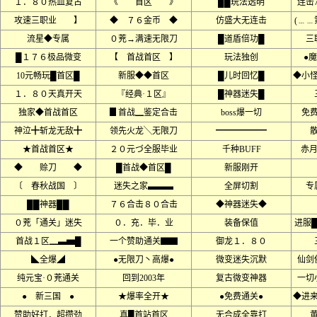
１．８０热血复古
《 首区 》
██玩法透明
连击77
攻速三职业 】
◆ ７６金币 ◆
仿盛大无连击
(﹍﹍
流星◆专属
０茺→满速无限刀
█道盾倍功█
三
█１７６极品微变
【 首战首区 】
玩法独创
●魔
10元畅玩█首区█
新服◆◆首区
█儿时回忆█
◆小
１．８０天真开天
『经典·１区』
█神器迷失█
独家◆首战首区
▊首战▁鉴定合击
boss爆一切
免
神泣╋斩龙无敌╋
领先火龙╲无限刀
━━━━━━
★首战首区★
２０元づ全服毕业
千种BUFF
赤月
◆ 赊刀 ◆
█首战◆首区█
新服刚开
〔 春秋战国 〕
迷失之家▃▃▃
全屏切割
专
██神器██
７６合击８０合击
◆神器迷失◆
０茺「通关」迷失
０．充．毕．业
装备保值
进服
首战１区▁▃▅█
一个赞助通关▇▇
御龙１．８０
◣全爆◢
●无限刀丶高爆●
微变迷失沉默
仙剑
纯元宝·０茺通关
回到2003年
复古微变神器
一切
● 新三国 ●
★爆率全开★
●免费通关●
◆进
赞助好打．超攒劲
真█首站首区
无合成全靠打